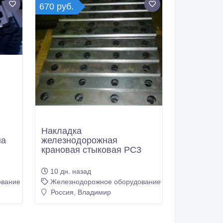
670 руб.
я
Накладка
на
железнодорожная
крановая стыковая РС3
10 дн. назад
ование
Железнодорожное оборудование
Россия, Владимир