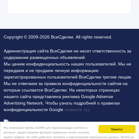
Copyright © 2009-2026 ВсеСделки. All rights reserved.
Администрация сайта ВсеСделки не несет ответственность за
содержание размещенных объявлений.
Мы ценим конфиденциальность наших пользователей. Мы не
передаем и не продаем личную информацию
зарегистрированных пользователей ВсеСделки третим лицам.
Мы не отвечаем за правила конфиденциальности сайтов на
которые ссылается ВсеСделки. На некоторых страницах
нашего сайта представлена реклама Google Adsense
Advertising Network. Чтобы узнать подробней о правилах
конфиденциальности Google
нажмите тут
.
Мы используем файлы cookie для персонализации контента и
Принять!
рекламы, предоставления функций социальных сетей и анализа
нашего трафика. На сайте действует политика о неразглашении персональных данных. Используя
Политика конфиденциальности
Контакты