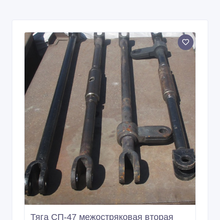
Тяга СП-47 межостряковая вторая